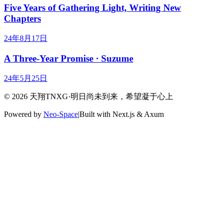
Five Years of Gathering Light, Writing New
Chapters
24年8月17日
A Three-Year Promise · Suzume
24年5月25日
©
2026
天翔TNXG
·
明日尚未到来，希望凝于心上
Powered by
Neo-Space
|
Built with Next.js & Axum