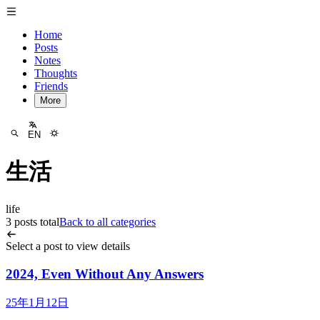
Home
Posts
Notes
Thoughts
Friends
More
EN
生活
life
3 posts total
Back to all categories
Select a post to view details
2024, Even Without Any Answers
25年1月12日